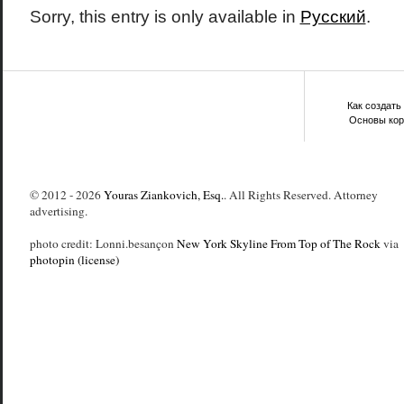
Sorry, this entry is only available in
Русский
.
Как создать
Основы корп
© 2012 - 2026
Youras Ziankovich, Esq.
. All Rights Reserved. Attorney
advertising.
photo credit: Lonni.besançon
New York Skyline From Top of The Rock
via
photopin
(license)