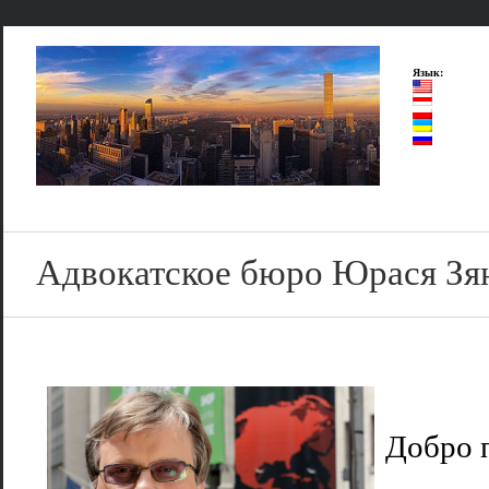
Язык:
Адвокатское бюро Юрася Зя
Добро 