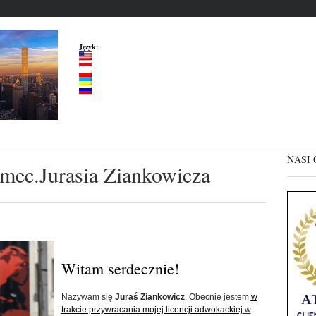
Język:
NASI 
mec.Jurasia Ziankowicza
Witam serdecznie!
Nazywam się
Juraś Ziankowicz
. Obecnie jestem
w
trakcie przywracania mojej licencji adwokackiej
w