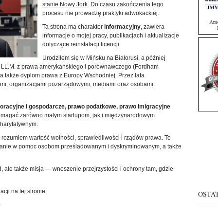
stanie Nowy Jork
. Do czasu zakończenia tego
procesu nie prowadzę praktyki adwokackiej.
Ta strona ma charakter
informacyjny
, zawiera
informacje o mojej pracy, publikacjach i aktualizacje
dotyczące reinstalacji licencji.
Urodziłem się w Mińsku na Białorusi, a później
ł LL.M. z prawa amerykańskiego i porównawczego (Fordham
 a także dyplom prawa z Europy Wschodniej. Przez lata
ymi, organizacjami pozarządowymi, mediami oraz osobami
oracyjne i gospodarcze, prawo podatkowe, prawo imigracyjne
pomagać zarówno małym startupom, jak i międzynarodowym
charytatywnym.
, rozumiem wartość wolności, sprawiedliwości i rządów prawa. To
anie w pomoc osobom prześladowanym i dyskryminowanym, a także
, ale także misja — wnoszenie przejrzystości i ochrony tam, gdzie
ji na tej stronie:
OSTA
0