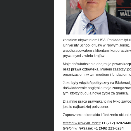
zostałem obywatelem USA. Posiadam tytu
University School of Law w Nowym Jorku),
współpracowałem z klientami korporacyjn
prywatnymi z wielu krajów.
Moje doświadczenie obejmuje
prawo korp
oraz prawa człowieka
. Miałem zaszczyt 
organizacjom, w tym mediom i fundacjom 
Jako
były więzień polityczny na Białorusi
doświadczenie pogłębiło moje zaangażow
tym, którzy budują nowe życie za granicą.
Dla mnie praca prawnika to nie tylko zawód
jest to najbardziej potrzebne.
Zapraszam do kontaktu i śledzenia aktualizac
telefon w Nowym Jorku:
+1 (212) 920-544
telefon w Teksasie:
+1 (346) 223-0284