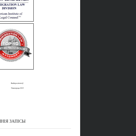
Выбар кліентаў
Узнагарода 2019
НІЯ ЗАПІСЫ