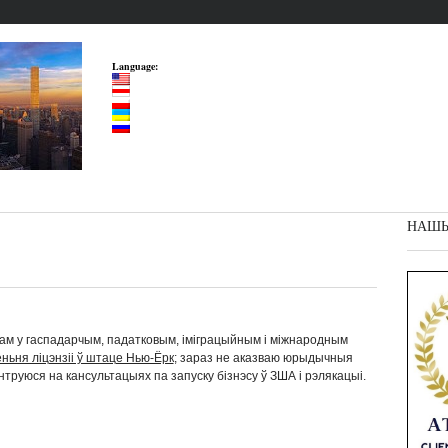
Language:
НАШЫЯ
ам у гаспадарчым, падатковым, іміграцыйным і міжнародным
ньня ліцэнзіі ў штаце Нью-Ёрк
; зараз не аказваю юрыдычныя
энтруюся на кансультацыях па запуску бізнэсу ў ЗША і рэлякацыі.