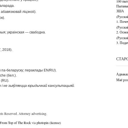
100 пыт
аларада.
Пытаньні
ЗША
 абавязковай ліцэнзіі).
(Русски
к).
1. Поч
(Русски
2. Осно
ыя; украінская — свабодна.
(Русски
3. Пода
, 2018).
СТАР
 па-беларуску; пераклады EN/RU).
Адвакац
he (бел.).
Маё рэ
(RU).
і не зьяўляецца юрыдычнай кансультацыяй.
hts Reserved. Attorney advertising.
From Top of The Rock
via
photopin
(license)