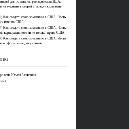
аньняў для іспыта на грамадзянства ЗША:
 на веданьне гісторыі і парадку кіраваньня
й) Как создать свою компанию в США. Часть
ему именно США?
й) Как создать свою компанию в США. Часть
вы корпоративного (и не только) права США
й) Как создать свою компанию в США. Часть
ча и оформление документов
ОНКІ
кі офіс Юрася Зянковіча
зюмэ