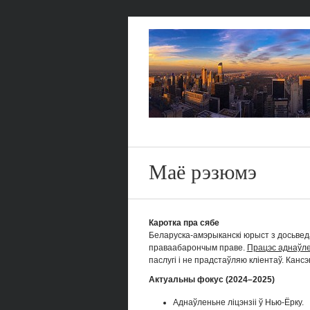
Маё рэзюмэ
Каротка пра сябе
Беларуска-амэрыканскі юрыст з досьвед
праваабарончым праве.
Працэс аднаўле
паслугі і не прадстаўляю кліентаў. Канс
Актуальны фокус (2024–2025)
Аднаўленьне ліцэнзіі ў Нью-Ёрку.