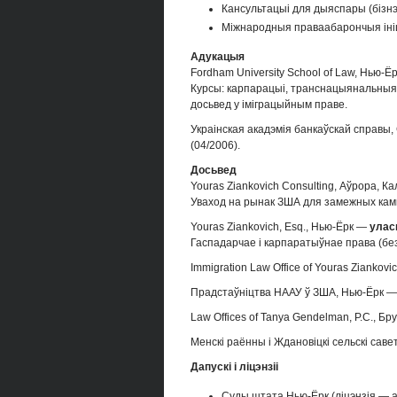
Кансультацыі для дыяспары (бізнэ
Міжнародныя праваабарончыя іні
Адукацыя
Fordham University School of Law, Нью-Ё
Курсы: карпарацыі, транснацыянальныя к
досьвед у іміграцыйным праве.
Украінская акадэмія банкаўскай справы
(04/2006).
Досьвед
Youras Ziankovich Consulting, Аўрора, 
Уваход на рынак ЗША для замежных кампа
Youras Ziankovich, Esq., Нью-Ёрк —
улас
Гаспадарчае і карпаратыўнае права (без
Immigration Law Office of Youras Ziankov
Прадстаўніцтва НААУ ў ЗША, Нью-Ёрк 
Law Offices of Tanya Gendelman, P.C., Бр
Менскі раённы і Ждановіцкі сельскі сав
Дапускі і ліцэнзіі
Суды штата Нью-Ёрк (ліцэнзія — а